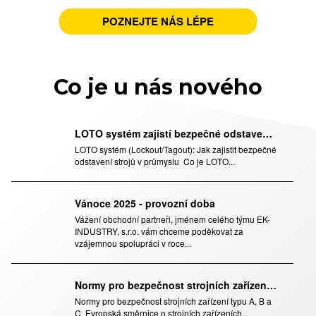
POZNEJTE NÁS LÉPE
Co je u nás nového
LOTO systém zajistí bezpečné odstavení strojů v průmyslu
LOTO systém (Lockout/Tagout): Jak zajistit bezpečné
odstavení strojů v průmyslu Co je LOTO...
Vánoce 2025 - provozní doba
Vážení obchodní partneři, jménem celého týmu EK-
INDUSTRY, s.r.o. vám chceme poděkovat za
vzájemnou spolupráci v roce...
Normy pro bezpečnost strojních zařízení typu A, B a C
Normy pro bezpečnost strojních zařízení typu A, B a
C Evropská směrnice o strojních zařízeních...