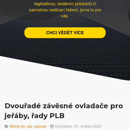
legislativou, dodáním produktů či
samotnou realizaci řešení, jsme tu pro
vás.
CHCI VĚDĚT VÍCE
Dvouřadé závěsné ovladače pro
jeřáby, řady PLB
Mohlo by vás zajímat
Vytvořeno: 27. květen 2020