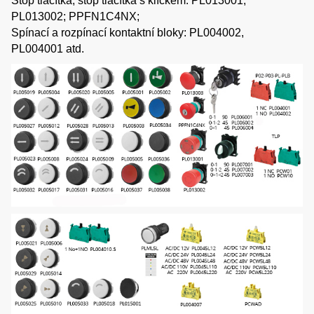
Stop tlačítka, stop tlačítka s klíčkem: PL013001,
PL013002; PPFN1C4NX;
Spínací a rozpínací kontaktní bloky: PL004002,
PL004001 atd.