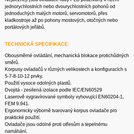
jednorychlostních nebo dvourychlostních pohonů od
jednoduchých malých motorů, servomotorů, přes
kladkostroje až po pohony mostových, otočných nebo
portálových jeřábů.
TECHNICKÁ SPECIFIKACE:
Obousměrné ovládání, mechanická blokace protichůdných
směrů.
Korpusy ovladačů v různých velikostech a konfiguracích s
5-7-8-10-12 prvky.
Použití vysoce odolných plastů.
Dvojitá - zesílená izolace podle IEC/EN60529
Laserově vygravírované symboly vyhovující EN60204-1,
FEM 9.941.
Ergonomicky výborně tvarovaný korpus ovladače pro
praktické použití.
Ovladače jsou odolné proti otřesům a tepelnému
namáhání.